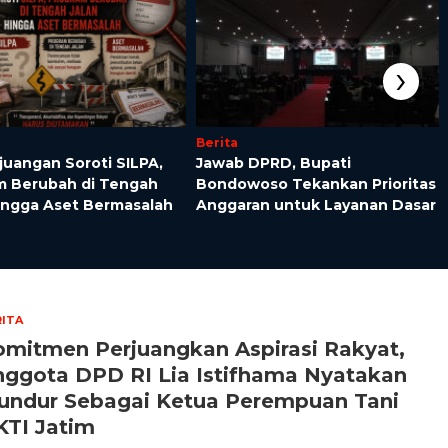
›
Berita
juangan Soroti SILPA,
Jawab DPRD, Bupati
m Berubah di Tengah
Bondowoso Tekankan Prioritas
hingga Aset Bermasalah
Anggaran untuk Layanan Dasar
ITA
omitmen Perjuangkan Aspirasi Rakyat,
nggota DPD RI Lia Istifhama Nyatakan
undur Sebagai Ketua Perempuan Tani
KTI Jatim