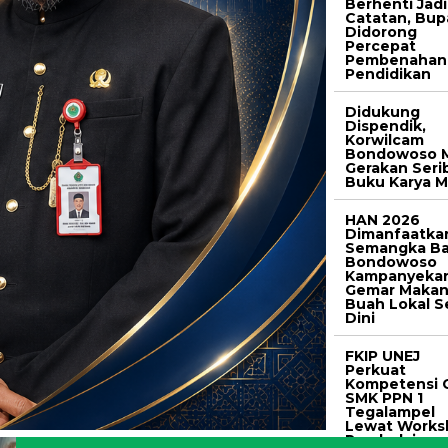
Berhenti Jadi
Catatan, Bup
Didorong
Percepat
Pembenahan
Pendidikan
Didukung
Dispendik,
Korwilcam
Bondowoso M
Gerakan Seri
Buku Karya M
HAN 2026
Dimanfaatka
Semangka Ba
Bondowoso
Kampanyeka
Gemar Maka
Buah Lokal S
Dini
FKIP UNEJ
Perkuat
Kompetensi 
SMK PPN 1
Tegalampel
Lewat Works
Pembelajara