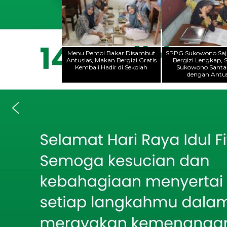
Menu Pentol Bakar Disambut
SPPG Sukowono Saj
Antusias, Makan Bergizi Gratis
Bergizi Lengkap, 
Kembali Hadir di Sekolah
Sukowono Sant
dengan Antus
BERITA TERKINI
BER
Fr
A
P
Kami