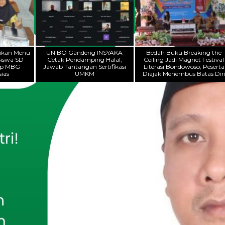
ikan Menu
UNIBO Gandeng INSYAKA
Bedah Buku Breaking the
Siswa SD
Cetak Pendamping Halal,
Ceiling Jadi Magnet Festival
ap MBG
Jawab Tantangan Sertifikasi
Literasi Bondowoso, Peserta
ias
UMKM
Diajak Menembus Batas Dir
ITA
aksi PKB DPRD Jatim, Nur Faizin Setuju
tas Pengesahan Raperda PT BPR Jadi
erda
s, 9 Jan 2025 - 00:58 WIB