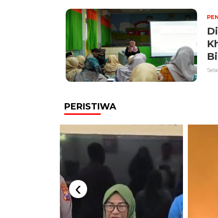
PEN
D
Kh
Bi
Sela
PERISTIWA
‹