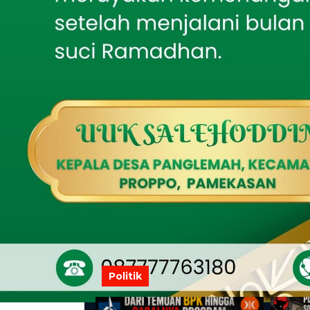
BER
Se
D
J
Rabu
BER
B
Pr
P
P
Rabu
Politik