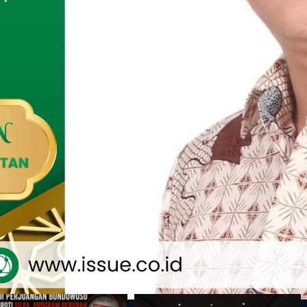
ITA
ktor Kesehatan Jadi Prioritas Penting,
PD RI Lia Istifhama Dukung RSUD Haji
atim Bangun Gedung Khusus KJSU
, 8 Jan 2025 - 22:30 WIB
ITA
iro Pemerintahan dan Otonomi Daerah
ovinsi Jawa Timur Gelar Sosialisasi
edoman Implementasi Tata Naskah dan
akaian Dinas
, 8 Jan 2025 - 13:51 WIB