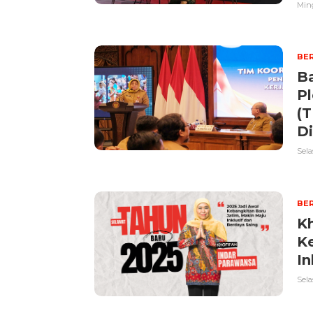
Ming
BER
Ba
Pl
(T
Di
Sela
BER
Kh
K
In
Sela