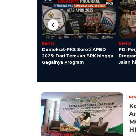
‹
Berita
Berita
Demokrat-PKS Soroti APBD
PDI Per
ASEAN Tangani
2025: Dari Temuan BPK hingga
Progra
 Rohingya di
Gagalnya Program
Jalan 
BER
K
A
M
H