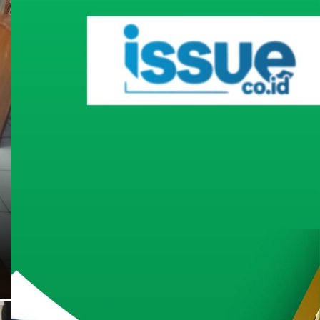
Inovatif
Headline
UNCATEGORIZED
UNIBO Gandeng INSYAKA 
Halal, Jawab Tantangan S