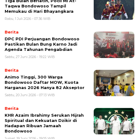
Tiga Bulan Berlatih, Pocil MI At-
Taqwa Bondowoso Tampil
Memukau di Hari Bhayangkara
Rabu, 1 Juli 2026 - 07:36 WIB
Berita
DPC PDI Perjuangan Bondowoso
Pastikan Bulan Bung Karno Jadi
Agenda Tahunan Pengabdian
Sabtu, 27 Juni 2026 - 19:22 WIB
Berita
Animo Tinggi, 300 Warga
Bondowoso Daftar MOW, Kuota
Harganas 2026 Hanya 82 Akseptor
Sabtu, 20 Juni 2026 - 07:13 WIB
Berita
KHR Azaim Ibrahimy Serukan Hijrah
Spiritual dan Kekuatan Dzikir di
Hadapan Ribuan Jamaah
Bondowoso
Jumat, 19 Juni 2026 - 19:05 WIB