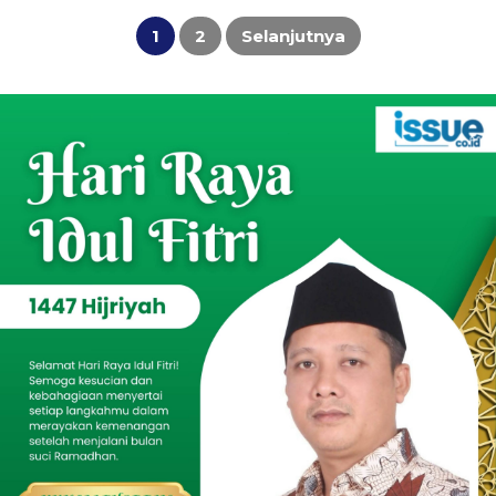
Paginasi
pos
1
2
Selanjutnya