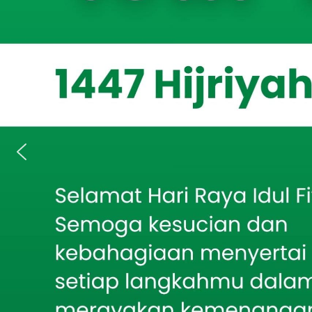
ISSUE.CO.ID,
Berita Terkait
Pagagan, Serda
Menu Pentol Bakar
(komsos) seka
Disambut Antusias,
Makan Bergizi Gratis