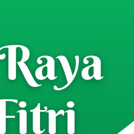
6-06/Pademawu Laksanakan
a Menanam Bibit Padi Di Desa