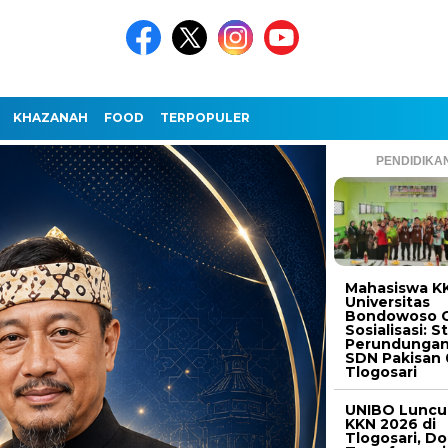
KHAZANAH
FOOD
TERPOPULER
PENDIDIKA
Mahasiswa K
Universitas
Bondowoso G
Sosialisasi: S
Perundungan
SDN Pakisan 
Tlogosari
UNIBO Luncu
KKN 2026 di
Tlogosari, D