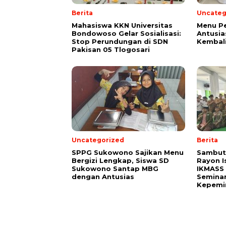
Berita
Uncateg
Mahasiswa KKN Universitas
Menu Pe
Bondowoso Gelar Sosialisasi:
Antusia
Stop Perundungan di SDN
Kembali
Pakisan 05 Tlogosari
Uncategorized
Berita
SPPG Sukowono Sajikan Menu
Sambut 
Bergizi Lengkap, Siswa SD
Rayon I
Sukowono Santap MBG
IKMASS 
dengan Antusias
Semina
Kepemi