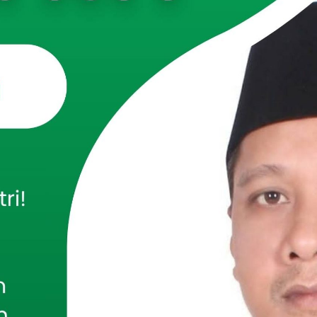
PAMEKASAN – Babinsa Koramil 0826-06/Pademawu
 Edi Suswanto melaksanakan kegiatan komunikasi sosial
ligus pendampingan ketahanan pangan dengan membantu