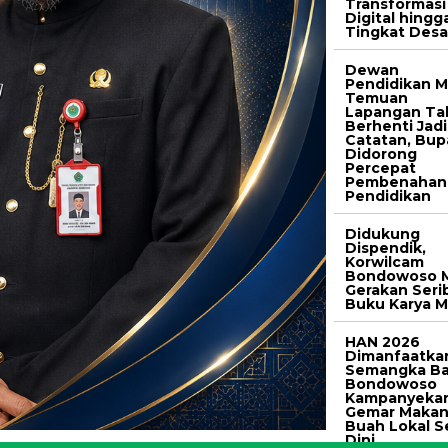
Transformasi
Digital hingg
Tingkat Des
Dewan
Pendidikan M
Temuan
Lapangan Ta
Berhenti Jadi
Catatan, Bup
Didorong
Percepat
Pembenahan
Pendidikan
Didukung
Dispendik,
Korwilcam
Bondowoso M
Gerakan Seri
Buku Karya M
HAN 2026
Dimanfaatka
Semangka Ba
Bondowoso
Kampanyeka
Gemar Maka
Buah Lokal S
Dini