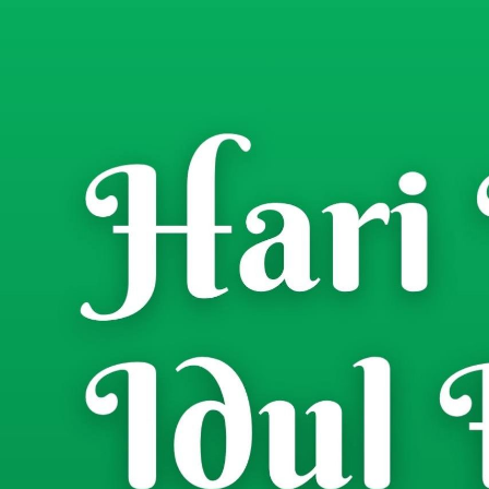
Home
Uncategorized
/
Babinsa Koramil 082
Komsos Bersama Warg
Pagagan
Risman Jaya
- Wartawan
Senin, 13 April 2026