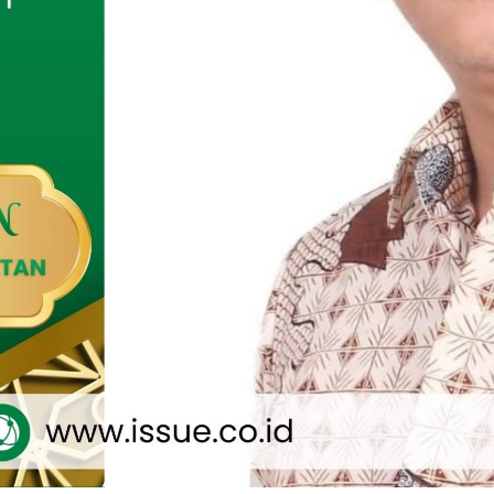
bibit jagung di wilayah binaannya. Kegiatan tersebut
han milik Nurul, seorang petani yang berada di Dusun Bong,
 Kecamatan Pademawu, Kabupaten Pamekasan.
 itu, Serda Edi Suswanto turun langsung ke lahan pertanian
 untuk membantu proses penanaman bibit jagung.
idak hanya memberikan motivasi, tetapi juga mempererat
a TNI dan masyarakat, khususnya para petani di wilayah
merupakan bentuk kepedulian kami terhadap masyarakat,
am mendukung program ketahanan pangan di wilayah
ya. Ia juga menambahkan bahwa pendampingan seperti ini
t meningkatkan hasil pertanian dan kesejahteraan petani,
 petani lebih semangat dalam mengelola lahannya,”