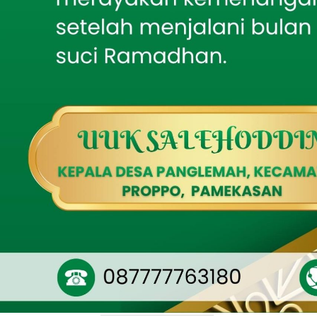
warga menanam 
Kembali Hadir di
dilakukan di la
Sekolah
Desa Pagagan,
SPPG Sukowono Sajikan
Menu Bergizi Lengkap,
Siswa SD Sukowono
Santap MBG dengan
Antusias
Dalam kegiatan
bersama petani
UNIBO Gandeng
INSYAKA Cetak
Kehadirannya t
Pendamping Halal,
hubungan antar
Jawab Tantangan
Sertifikasi UMKM
tersebut.
Bedah Buku Breaking
the Ceiling Jadi Magnet
Festival Literasi
Bondowoso, Peserta
“Kegiatan ini 
Diajak Menembus Batas
khususnya dal
Diri
binaan,” ujarn
FAI Universitas
diharapkan dapa
Bondowoso Tanamkan
Etika Penulisan Ilmiah
“sehingga para
Melalui Pelatihan
terangnya.
Mendeley