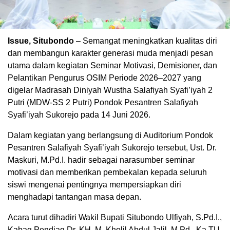
Issue, Situbondo
– Semangat meningkatkan kualitas diri
dan membangun karakter generasi muda menjadi pesan
utama dalam kegiatan Seminar Motivasi, Demisioner, dan
Pelantikan Pengurus OSIM Periode 2026–2027 yang
digelar Madrasah Diniyah Wustha Salafiyah Syafi’iyah 2
Putri (MDW-SS 2 Putri) Pondok Pesantren Salafiyah
Syafi’iyah Sukorejo pada 14 Juni 2026.
Dalam kegiatan yang berlangsung di Auditorium Pondok
Pesantren Salafiyah Syafi’iyah Sukorejo tersebut, Ust. Dr.
Maskuri, M.Pd.I. hadir sebagai narasumber seminar
motivasi dan memberikan pembekalan kepada seluruh
siswi mengenai pentingnya mempersiapkan diri
menghadapi tantangan masa depan.
Acara turut dihadiri Wakil Bupati Situbondo Ulfiyah, S.Pd.I.,
Kabag Pendiag Dr. KH. M. Kholil Abdul Jalil, M.Pd., Ka TU