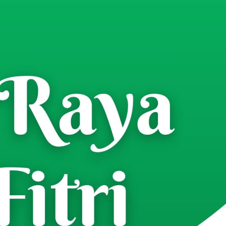
irkan Prodi HKI Baru, PMB
ibuka