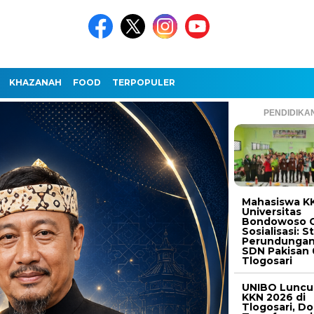
KHAZANAH
FOOD
TERPOPULER
PENDIDIKA
Mahasiswa K
Universitas
Bondowoso G
Sosialisasi: S
Perundungan
SDN Pakisan 
Tlogosari
UNIBO Luncu
KKN 2026 di
Tlogosari, D