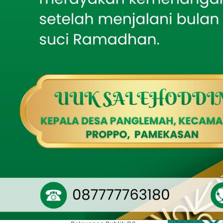
Pakisan 05 Tlogosari
Wakil Rektor I
Dr. Miftahus S
Bakti TNI AD Hadirkan
berlangsung hi
Air Bersih, Babinsa
Batumarmar Kawal
maupun sederaj
Pengeboran Sumur
Menurutnya, pe
Sambut Harjakasi ke-
208, Rayon Istimewa
dalam memperlu
IKSASS IKMASS
Situbondo Gelar Seminar
masyarakat terh
Kebangsaan tentang
Kepemimpinan Santri
“Universitas A
pendidikan ya
Mahasiswa KKN Posko 64
Gelar Reboisasi
Keluarga Islam
Mangrove di Pantai
Tembing sebagai Upaya
lulusan yang k
Pelestarian Lingkungan
Pesisir
Tak Sekadar Mengawal,
Babinsa Ikut Kebut
Pembangunan RTLH
Audiensi Tak Ditemui,
GMB Pertanyakan