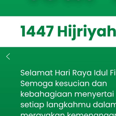
Issue, Bondo
Berita Terkait
menunjukkan ko
Demi Air Bersih Warga,
dengan menghad
Babinsa Larangan
Pantau Pengeboran
pada Penerima
Sumur Setiap Tahap
ini diharapkan 
hukum Islam se
Mahasiswa KKN
Universitas Bondowoso
kerja.
Gelar Sosialisasi: Stop
Perundungan di SDN