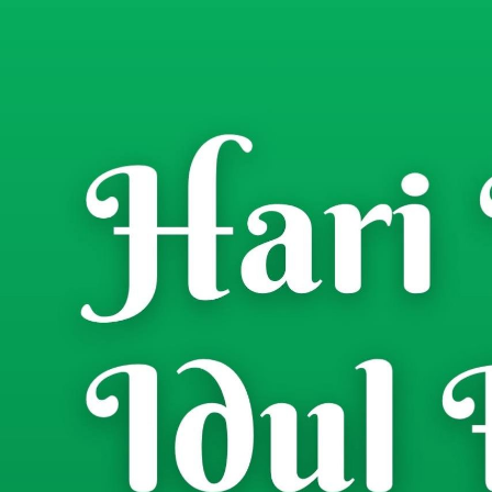
Home
Berita
Pendidikan
/
/
UNTAQ Bondowoso Had
Gelombang II Masih D
Rifky Cha
- Wartawan
Minggu, 5 Juli 2026