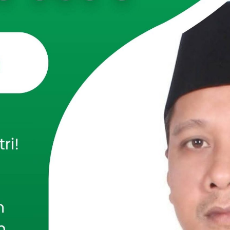
woso —
Universitas At-Taqwa (UNTAQ) Bondowoso terus
mitmennya dalam meningkatkan kualitas pendidikan tinggi
irkan Program Studi (Prodi) S1 Hukum Keluarga Islam (HKI)
an Mahasiswa Baru (PMB) Tahun Akademik 2026. Prodi baru
menjadi pilihan bagi masyarakat yang ingin mendalami ilmu
kaligus mempersiapkan diri menghadapi kebutuhan dunia