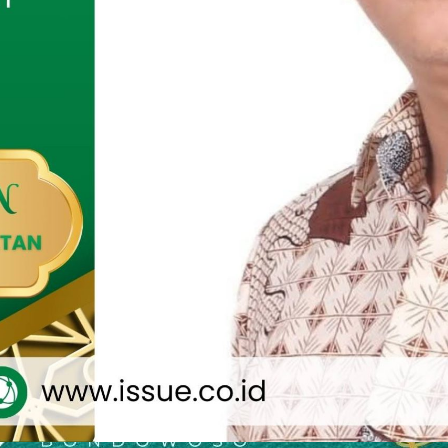
II Bidang Kemahasiswaan Universitas At-Taqwa Bondowoso,
alam, M.Pd.I, mengatakan PMB Gelombang II masih
ngga 7 Agustus 2026. Ia mengajak lulusan SMA, SMK, MA
at untuk memanfaatkan kesempatan tersebut.
mbukaan Prodi HKI merupakan langkah strategis kampus
as pilihan program studi sekaligus menjawab kebutuhan
adap pendidikan tinggi berbasis keislaman yang berkualitas.
t-Taqwa terus berinovasi dalam menghadirkan program
ng relevan dengan perkembangan zaman. Prodi Hukum
 menjadi salah satu bentuk komitmen kami dalam mencetak
ompeten dan berdaya saing,” ujarnya.