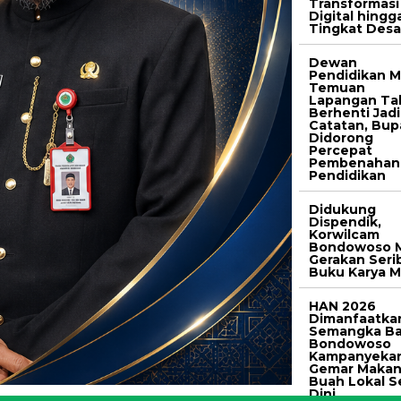
Transformasi
Digital hingg
Tingkat Des
Dewan
Pendidikan M
Temuan
Lapangan Ta
Berhenti Jadi
Catatan, Bup
Didorong
Percepat
Pembenahan
Pendidikan
Didukung
Dispendik,
Korwilcam
Bondowoso M
Gerakan Seri
Buku Karya M
HAN 2026
Dimanfaatka
Semangka Ba
Bondowoso
Kampanyeka
Gemar Maka
Buah Lokal S
Dini