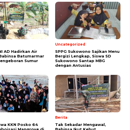
Uncategorized
NI AD Hadirkan Air
SPPG Sukowono Sajikan Menu
 Babinsa Batumarmar
Bergizi Lengkap, Siswa SD
Pengeboran Sumur
Sukowono Santap MBG
dengan Antusias
Berita
swa KKN Posko 64
Tak Sekadar Mengawal,
eboisasi Mangrove di
Babinsa Ikut Kebut