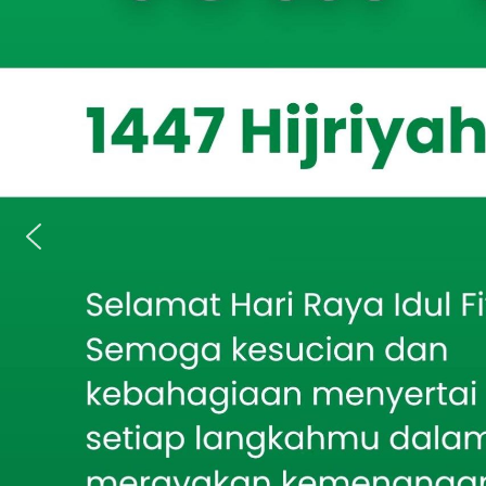
Issue, Bondo
Berita Terkait
berbeda pada Se
Bakti TNI AD Hadirkan
Pesantren Al F
Air Bersih, Babinsa
Batumarmar Kawal
warni dalam ra
Pengeboran Sumur
Kegiatan yang 
Sambut Harjakasi ke-
dipusatkan di 
208, Rayon Istimewa
IKSASS IKMASS
RW 01, Kelura
Situbondo Gelar Seminar
Kebangsaan tentang
Bondowoso.
Kepemimpinan Santri
Sekitar 250 pes
Mahasiswa KKN Posko 64