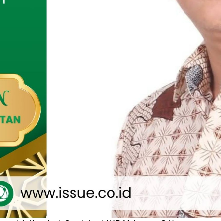
g-iringan peserta bergerak dari halaman pondok pesantren,
Curahdami 1, Mapolsek Curahdami, Kantor Kecamatan
igaan Barat Cafe Joglo, kemudian kembali ke titik awal.
 yang menghiasi sepanjang perjalanan menciptakan
us sekaligus menjadi simbol semangat hijrah menuju
lebih baik. Tak sedikit warga yang berdiri di pinggir jalan
kan kemeriahan pawai tersebut.
k Pesantren Al Furqon, Muhamad Rifqi Adnani, selaku ketua
an, menyampaikan bahwa pawai Muharram menjadi salah satu
lam sekaligus media pembelajaran bagi para santri untuk
cintaan terhadap nilai-nilai keagamaan.
bentuk peringatan Tahun Baru Islam, kegiatan tersebut juga
um mempererat hubungan antara santri, wali santri, dan
itar dalam suasana yang penuh kekeluargaan.
g kelancaran kegiatan, panitia berkoordinasi dengan
, termasuk aparat keamanan. Jajaran Polsek Curahdami yang