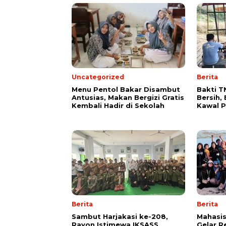
Uncategorized
Berita
Menu Pentol Bakar Disambut
Bakti T
Antusias, Makan Bergizi Gratis
Bersih,
Kembali Hadir di Sekolah
Kawal 
Berita
Berita
Sambut Harjakasi ke-208,
Mahasi
Rayon Istimewa IKSASS
Gelar R