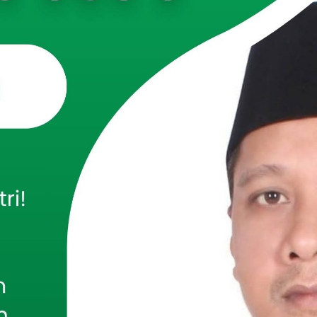
woso
– Suasana malam di Kecamatan Curahdami tampak
nin (15/6/2026). Ratusan santri dan wali santri Pondok
urqon memadati jalanan sambil membawa lampion warna-
ngka menyambut Tahun Baru Islam 1 Muharram 1448 Hijriah.
berlangsung penuh khidmat dan kebersamaan tersebut
halaman Pondok Pesantren Al Furqon, Jalan KH Thohir RT 05
han Curahdami, Kecamatan Curahdami, Kabupaten
erta mengikuti pawai dengan rute sejauh kurang lebih dua