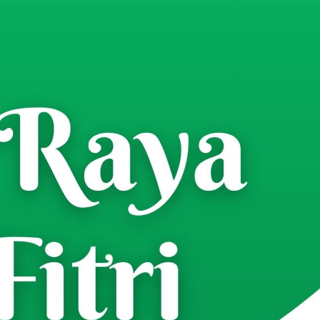
gi Malam Curahdami dengan
t 1 Muharram 1448 H