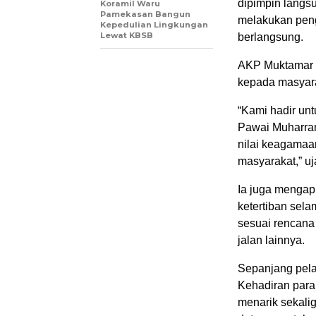
dipimpin langs
Koramil Waru
Pamekasan Bangun
melakukan peng
Kepedulian Lingkungan
Lewat KBSB
berlangsung.
AKP Muktamar 
kepada masyar
“Kami hadir unt
Pawai Muharram
nilai keagamaa
masyarakat,” uj
Ia juga mengapr
ketertiban sel
sesuai rencana
jalan lainnya.
Sepanjang pela
Kehadiran para
menarik sekal