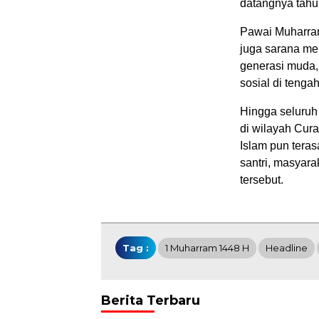
datangnya tahun
Pawai Muharram
juga sarana mem
generasi muda,
sosial di tenga
Hingga seluruh 
di wilayah Cur
Islam pun tera
santri, masyar
tersebut.
Tag :
1 Muharram 1448 H
Headline
Berita Terbaru