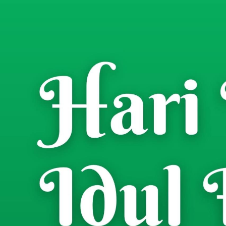
Home
Berita
/
Ratusan Santri Teran
Pawai Lampion Sambu
Rifky Cha
- Wartawan
Selasa, 16 Juni 2026