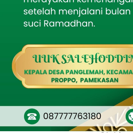
Gelar Reboisasi
kilometer. Irin
Mangrove di Pantai
melintasi SDN 
Tembing sebagai Upaya
Pelestarian Lingkungan
Curahdami, Pert
Pesisir
Cahaya lampion
Tak Sekadar Mengawal,
Babinsa Ikut Kebut
suasana religi
Pembangunan RTLH
kehidupan yang 
untuk menyaksi
Audiensi Tak Ditemui,
GMB Pertanyakan
Pelayanan Publik BC
Pengasuh Pondo
Madura
panitia kegiat
Putra Daerah Yang
sarana syiar Is
Humanis, Dandim
menumbuhkan ke
Pamekasan Serukan
Gerakan Pengibaran
Bendera Merah Putih
Selain sebagai 
Jelang HUT Ke-81 RI
menjadi moment
Dandim
masyarakat sek
0826/Pamekasan
Serahkan Cenderamata
pada Kenal-Pamit
Untuk mendukun
Kapolres Pamekasan
berbagai pihak