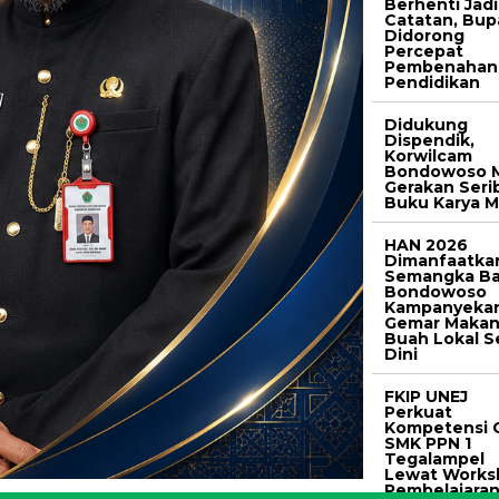
Berhenti Jadi
Catatan, Bup
Didorong
Percepat
Pembenahan
Pendidikan
Didukung
Dispendik,
Korwilcam
Bondowoso M
Gerakan Seri
Buku Karya M
HAN 2026
Dimanfaatka
Semangka Ba
Bondowoso
Kampanyeka
Gemar Maka
Buah Lokal S
Dini
FKIP UNEJ
Perkuat
Kompetensi 
SMK PPN 1
Tegalampel
Lewat Works
Pembelajara