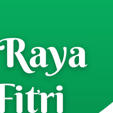
a Gelar Maulid Nabi: Momentum
ullah bagi Generasi Muda