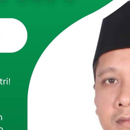
owoso
— Himpunan Mahasiswa Program Studi (HIMA PRODI)
ma Islam (PAI) Institut Agama Islam At-Taqwa Bondowoso
nggarakan rangkaian kegiatan Festival Maulid Nabi
Acara tersebut berlangsung di Yayasan Nurul Alim, Desa
amatan Grujugan, Kabupaten Bondowoso, Selasa–Rabu, 9–
2025.