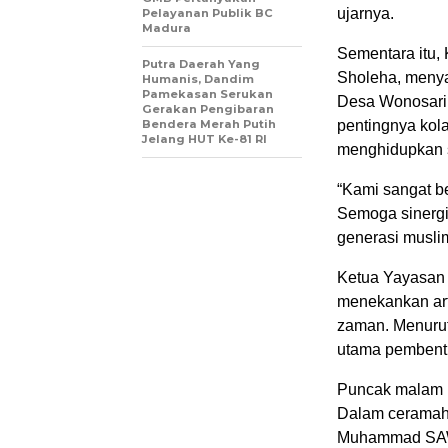
ujarnya.
Pelayanan Publik BC
Madura
Sementara itu,
Putra Daerah Yang
Sholeha, menya
Humanis, Dandim
Pamekasan Serukan
Desa Wonosari 
Gerakan Pengibaran
Bendera Merah Putih
pentingnya kol
Jelang HUT Ke-81 RI
menghidupkan s
“Kami sangat b
Semoga sinerg
generasi muslim
Ketua Yayasan 
menekankan arti
zaman. Menurut
utama pembentu
Puncak malam M
Dalam ceramah
Muhammad SAW t