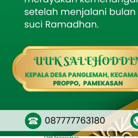
Festival yang d
Perundungan di SDN
Pakisan 05 Tlogosari
keagamaan dan 
lomba islami b
Bakti TNI AD Hadirkan
generasi muda ag
Air Bersih, Babinsa
Batumarmar Kawal
Pengeboran Sumur
Hari kedua dila
oleh santri, ma
Sambut Harjakasi ke-
208, Rayon Istimewa
kecintaan umat 
IKSASS IKMASS
Situbondo Gelar Seminar
Rasulullah SA
Kebangsaan tentang
Kepemimpinan Santri
Puncak acara b
dengan lantuna
Mahasiswa KKN Posko 64
Gelar Reboisasi
Setelah itu, la
Mangrove di Pantai
Tembing sebagai Upaya
ketua panitia.
Pelestarian Lingkungan
Nabi bukan han
Pesisir
membangun kara
Tak Sekadar Mengawal,
Babinsa Ikut Kebut
“Melalui kegia
Pembangunan RTLH
SAW kepada gen
Audiensi Tak Ditemui,
kepemimpinan, d
GMB Pertanyakan