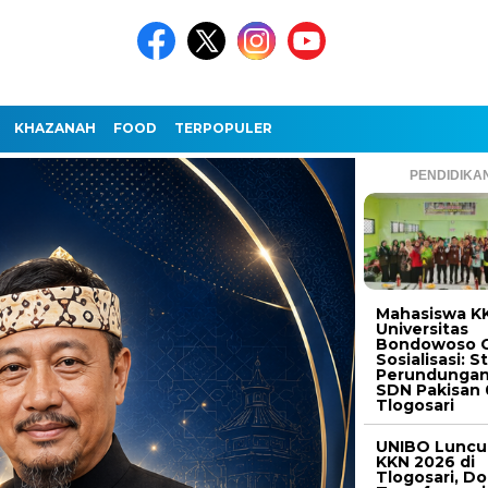
KHAZANAH
FOOD
TERPOPULER
PENDIDIKA
Mahasiswa K
Universitas
Bondowoso G
Sosialisasi: S
Perundungan
SDN Pakisan 
Tlogosari
UNIBO Luncu
KKN 2026 di
Tlogosari, D