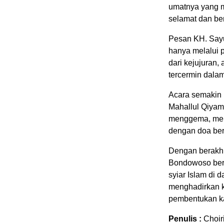
umatnya yang m
selamat dan be
Pesan KH. Say
hanya melalui 
dari kejujuran,
tercermin dalam
Acara semakin 
Mahallul Qiyam
menggema, menc
dengan doa ber
Dengan berakhi
Bondowoso berh
syiar Islam di
menghadirkan ke
pembentukan ka
Penulis :
Choir