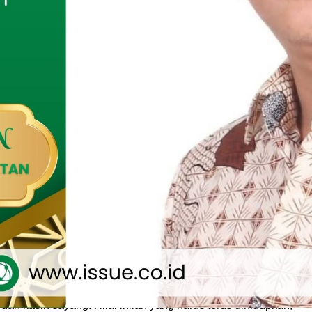
igelar selama dua hari ini menghadirkan berbagai kegiatan
edukatif. Pada hari pertama, panitia mengadakan beragam
agi anak-anak. Agenda tersebut menjadi wadah pembinaan
ar mencintai nilai-nilai Islam sejak dini.
njutkan dengan Khotmil Qur’an yang diikuti secara khidmat
syarakat, serta jajaran mahasiswa. Aktivitas ini menjadi simbol
kepada Al-Qur’an sekaligus bentuk syukur atas kelahiran
W.
erlangsung pada Rabu malam. Rangkaian kegiatan dibuka
n ayat suci Al-Qur’an dan dipandu oleh master of ceremony.
poran ketua panitia disampaikan oleh Ana Bela Asyifa selaku
 Dalam laporannya, ia menegaskan bahwa peringatan Maulid
ya sekadar tradisi seremonial, melainkan momentum
kter islami.
tan ini kami ingin menanamkan keteladanan Nabi Muhammad
erasi muda. Nabi adalah teladan utama dalam akhlak,
an kasih sayang. Nilai inilah yang harus terus dihidupkan,”