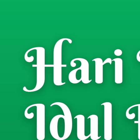
Home
Berita
Khazanah
Pendidikan
/
/
/
HIMA PAI IAI At-Taqw
Memetik Akhlak Rasul
Choiril Anam
- Wartawan
Rabu, 10 September 2025