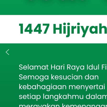
ISSUE, Bond
Berita Terkait
Pendidikan Aga
Demi Air Bersih Warga,
sukses menyele
Babinsa Larangan
Pantau Pengeboran
Muhammad SAW. 
Sumur Setiap Tahap
Wonosari, Kec
10 September 
Mahasiswa KKN
Universitas Bondowoso
Gelar Sosialisasi: Stop