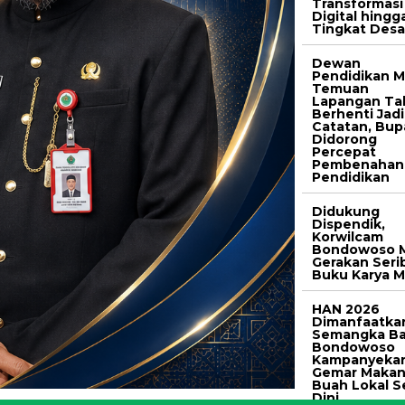
Transformasi
Digital hingg
Tingkat Des
Dewan
Pendidikan M
Temuan
Lapangan Ta
Berhenti Jadi
Catatan, Bup
Didorong
Percepat
Pembenahan
Pendidikan
Didukung
Dispendik,
Korwilcam
Bondowoso M
Gerakan Seri
Buku Karya M
HAN 2026
Dimanfaatka
Semangka Ba
Bondowoso
Kampanyeka
Gemar Maka
Buah Lokal S
Dini