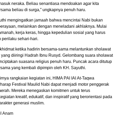
asuk neraka. Beliau senantiasa mendoakan agar kita
rsama beliau di surga,” ungkapnya penuh haru.
uthi mengingatkan jamaah bahwa mencintai Nabi bukan
perayaan, melainkan dengan meneladani akhlaknya. Mulai
 amanah, kerja keras, hingga kepedulian sosial yang harus
 perilaku sehari-hari.
khidmat ketika hadirin bersama-sama melantunkan sholawat
 yang diiringi Hadrah Ibnu Rusyd. Gelombang suara sholawat
iptakan suasana religius penuh haru. Puncak acara ditutup
sama yang kembali dipimpin oleh KH. Sayuthi.
rnya rangkaian kegiatan ini, HIMA PAI IAI At-Taqwa
arap Festival Maulid Nabi dapat menjadi motor penggerak
 daerah. Mereka menegaskan komitmen untuk terus
giatan kreatif, edukatif, dan inspiratif yang berorientasi pada
rakter generasi muslim.
il Anam