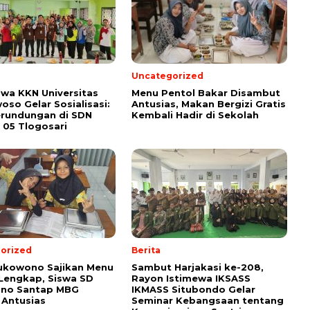
Uncategorized
wa KKN Universitas
Menu Pentol Bakar Disambut
so Gelar Sosialisasi:
Antusias, Makan Bergizi Gratis
erundungan di SDN
Kembali Hadir di Sekolah
 05 Tlogosari
orized
Berita
ukowono Sajikan Menu
Sambut Harjakasi ke-208,
 Lengkap, Siswa SD
Rayon Istimewa IKSASS
no Santap MBG
IKMASS Situbondo Gelar
Antusias
Seminar Kebangsaan tentang