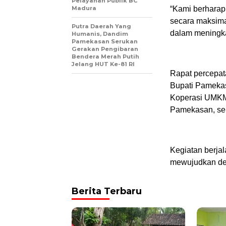
Pelayanan Publik BC
Madura
“Kami berharap
secara maksima
Putra Daerah Yang
dalam meningka
Humanis, Dandim
Pamekasan Serukan
Gerakan Pengibaran
Bendera Merah Putih
Jelang HUT Ke-81 RI
Rapat percepat
Bupati Pameka
Koperasi UMKM 
Pamekasan, se
Kegiatan berja
mewujudkan des
Berita Terbaru