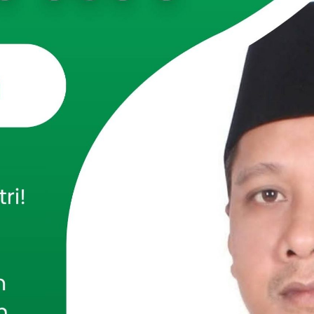
-PAMEKASAN
– Komandan Kodim 0826/Pamekasan Letkol
wo Hendratmoko, SH., M.Han memimpin langsung rapat
bangunan Kawasan Desa Kreatif Mandiri Produktif (KDKMP)
upaten Pamekasan. Rapat berlangsung di Ruang Data
Pamekasan pada Senin (17/11/2025).