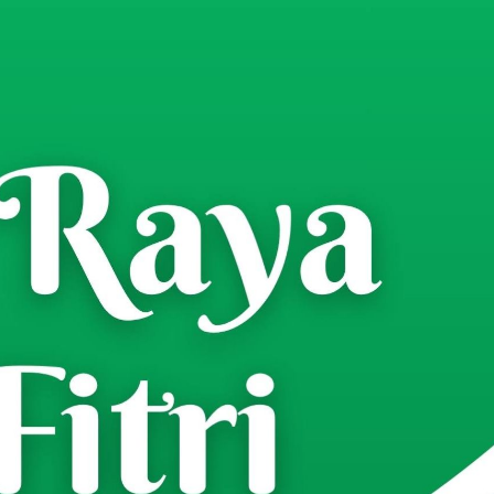
an Pimpin Rapat Percepatan
di Kabupaten Pamekasan