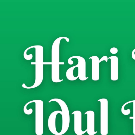
Home
Berita
Nasional
/
/
Dandim 0826/Pamekas
Pembangunan KDKMP 
Risman Jaya
- Wartawan
Senin, 17 November 2025