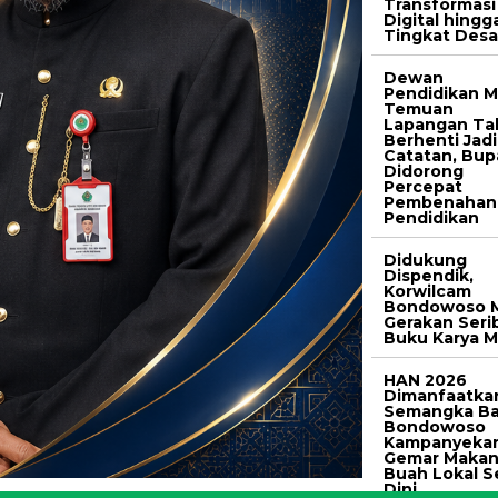
Transformasi
Digital hingg
Tingkat Des
Dewan
Pendidikan M
Temuan
Lapangan Ta
Berhenti Jadi
Catatan, Bup
Didorong
Percepat
Pembenahan
Pendidikan
Didukung
Dispendik,
Korwilcam
Bondowoso M
Gerakan Seri
Buku Karya M
HAN 2026
Dimanfaatka
Semangka Ba
Bondowoso
Kampanyeka
Gemar Maka
Buah Lokal S
Dini