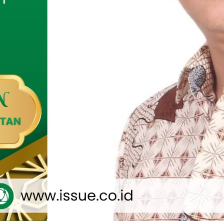
a, Dandim menegaskan bahwa rapat ini digelar untuk
gkah seluruh pihak terkait dalam mempercepat terealisasinya
KMP. Ia menekankan pentingnya kerja bersama, sinergi,
lintas instansi demi suksesnya program strategis tersebut.
ertujuan agar kita semua bisa bekerja secara terpadu. Dengan
aborasi, kita berharap program KDKMP dapat berjalan optimal
 manfaat nyata bagi masyarakat,” ujar Letkol Kav Agus
tmoko.
engajak seluruh camat di Kabupaten Pamekasan untuk
kungan penuh dalam proses pembangunan KDKMP di
-masing. Menurutnya, keberhasilan program ini membutuhkan
ma dari seluruh pemangku kebijakan di tingkat daerah.