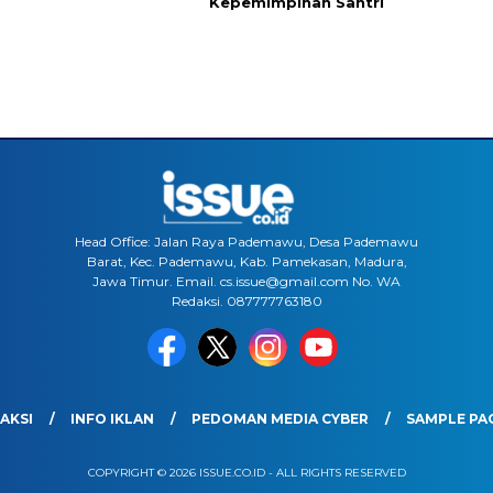
Kepemimpinan Santri
Head Office: Jalan Raya Pademawu, Desa Pademawu
Barat, Kec. Pademawu, Kab. Pamekasan, Madura,
Jawa Timur. Email. cs.issue@gmail.com No. WA
Redaksi. 087777763180
AKSI
INFO IKLAN
PEDOMAN MEDIA CYBER
SAMPLE PA
COPYRIGHT © 2026 ISSUE.CO.ID - ALL RIGHTS RESERVED