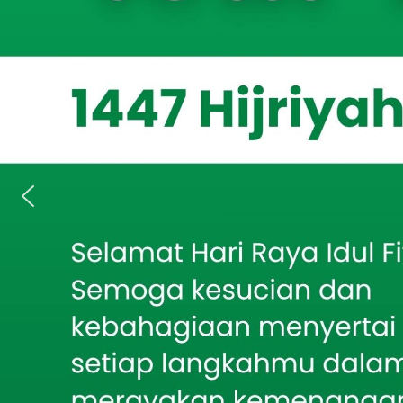
ISSUE.CO.ID
Berita Terkait
Kav Agus Wibo
Demi Air Bersih Warga,
percepatan pem
Babinsa Larangan
Pantau Pengeboran
di wilayah Kab
Sumur Setiap Tahap
Makodim 0826/
Mahasiswa KKN
Universitas Bondowoso
Gelar Sosialisasi: Stop
Perundungan di SDN