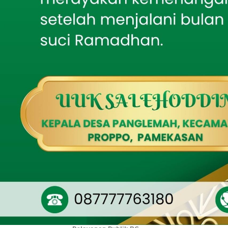
Dalam arahanny
Pakisan 05 Tlogosari
menyatukan lan
Bakti TNI AD Hadirkan
pembangunan KD
Air Bersih, Babinsa
Batumarmar Kawal
dan kolaborasi 
Pengeboran Sumur
Sambut Harjakasi ke-
208, Rayon Istimewa
“Kegiatan ini b
IKSASS IKMASS
Situbondo Gelar Seminar
sinergi dan kol
Kebangsaan tentang
Kepemimpinan Santri
dan memberikan
Wibowo Hendra
Mahasiswa KKN Posko 64
Gelar Reboisasi
Mangrove di Pantai
Tembing sebagai Upaya
Pelestarian Lingkungan
Dandim juga m
Pesisir
memberikan du
Tak Sekadar Mengawal,
wilayah masing
Babinsa Ikut Kebut
Pembangunan RTLH
komitmen bersa
Audiensi Tak Ditemui,
GMB Pertanyakan