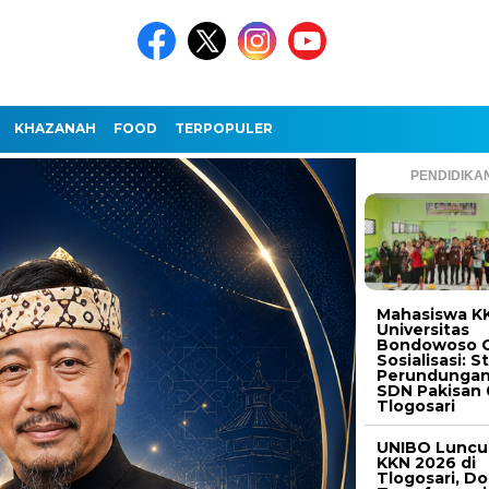
KHAZANAH
FOOD
TERPOPULER
PENDIDIKA
Mahasiswa K
Universitas
Bondowoso G
Sosialisasi: S
Perundungan
SDN Pakisan 
Tlogosari
UNIBO Luncu
KKN 2026 di
Tlogosari, D