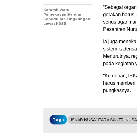
“Sebagai organi
Koramil Waru
gerakan harus 
Pamekasan Bangun
Kepedulian Lingkungan
serius agar mam
Lewat KBSB
Pesantren Nurul
Ia juga meneka
sistem kaderisa
Menurutnya, reg
pada kegiatan y
“Ke depan, ISK
harus memberi 
pungkasnya.
Tag :
ISKAB NUSANTARA SANTRI NUS