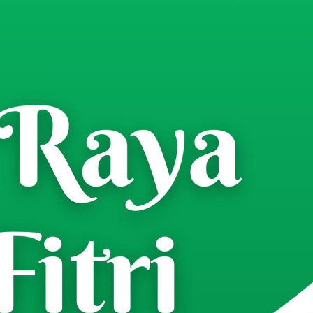
smi Ditutup, Irzam Abdellah
ua Umum