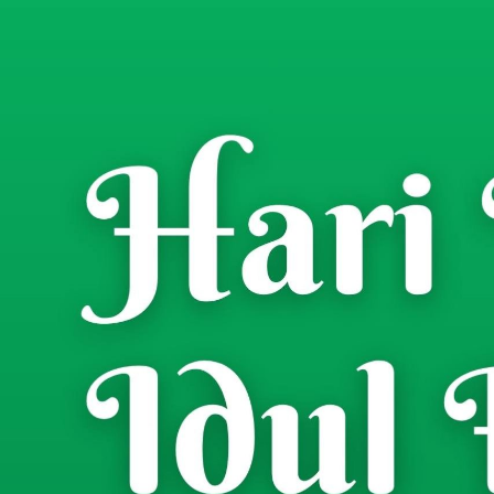
Home
Berita
/
Muktamar IX ISKAB Re
Terpilih sebagai Ket
Abdul Halim
- Wartawan
Jumat, 9 Januari 2026