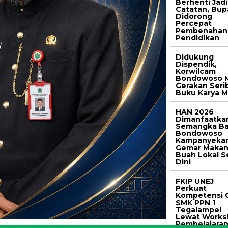
Berhenti Jadi
Catatan, Bup
Didorong
Percepat
Pembenahan
Pendidikan
Didukung
Dispendik,
Korwilcam
Bondowoso M
Gerakan Seri
Buku Karya M
HAN 2026
Dimanfaatka
Semangka Ba
Bondowoso
Kampanyeka
Gemar Maka
Buah Lokal S
Dini
FKIP UNEJ
Perkuat
Kompetensi 
SMK PPN 1
Tegalampel
Lewat Works
Pembelajara