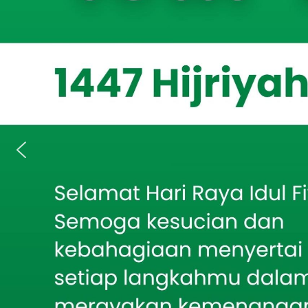
Berita Terkait
ISSUE, Malan
Bakti TNI AD Hadirkan
Air Bersih, Babinsa
resmi ditutup s
Batumarmar Kawal
Pengeboran Sumur
demokratis. Fo
konsolidasi or
Sambut Harjakasi ke-
208, Rayon Istimewa
IKSASS IKMASS
Muktamar yang 
Situbondo Gelar Seminar
Malang, pada Se
Kebangsaan tentang
Kepemimpinan Santri
perwakilan ray