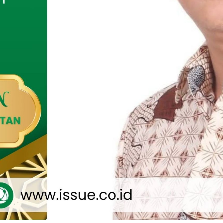
gurus Pusat ISKAB, para alumni, serta pembina ISKAB Pusat
i di Malang.
 musyawarah yang berlangsung dinamis, pimpinan sidang
n secara resmi menetapkan Ustadz Irzam Abdellah sebagai
KAB periode 2026–2028.
stadz Irzam Abdellah sebagai Ketua Umum ISKAB periode
ar Ikhsan saat membacakan keputusan sidang dan mengetuk
but disambut antusias oleh peserta muktamar. Terpilihnya
dinilai sebagai bagian dari regenerasi kepemimpinan santri
n mampu membawa ISKAB lebih progresif dan terarah dalam
angan zaman.
 Irzam Abdellah menegaskan pentingnya memperkuat orientasi
asi melalui sistem kaderisasi yang terstruktur dan
Menurutnya, besarnya struktur organisasi harus sejalan
gan ideologis dan kualitas kepemimpinan kader.