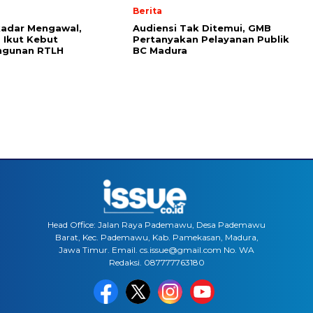
Berita
kadar Mengawal,
Audiensi Tak Ditemui, GMB
 Ikut Kebut
Pertanyakan Pelayanan Publik
gunan RTLH
BC Madura
Head Office: Jalan Raya Pademawu, Desa Pademawu
Barat, Kec. Pademawu, Kab. Pamekasan, Madura,
Jawa Timur. Email. cs.issue@gmail.com No. WA
Redaksi. 087777763180