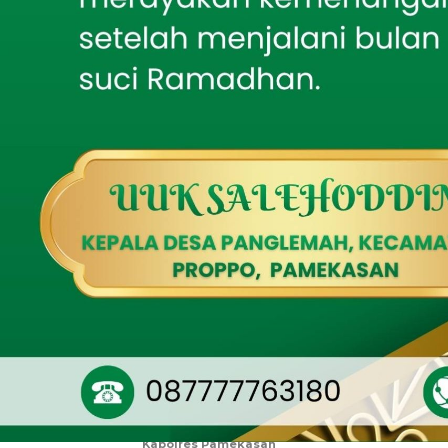
Hadir pula Pen
Mahasiswa KKN Posko 64
Gelar Reboisasi
yang berdomisil
Mangrove di Pantai
Tembing sebagai Upaya
Melalui proses
Pelestarian Lingkungan
Pesisir
Muhammad Ikhsa
Ketua Umum IS
Tak Sekadar Mengawal,
Babinsa Ikut Kebut
Pembangunan RTLH
“Memutuskan U
2026–2028,” uj
Audiensi Tak Ditemui,
palu.
GMB Pertanyakan
Pelayanan Publik BC
Madura
Penetapan terse
Irzam Abdellah 
Putra Daerah Yang
Humanis, Dandim
yang diharapka
Pamekasan Serukan
Gerakan Pengibaran
menjawab tant
Bendera Merah Putih
Jelang HUT Ke-81 RI
Usai terpilih,
gerakan organis
Dandim
0826/Pamekasan
berkelanjutan. 
Serahkan Cenderamata
pada Kenal-Pamit
dengan kematan
Kapolres Pamekasan