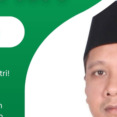
Foto: seluruh peserta muktamar IX
g
– Muktamar Ke-IX Ikatan Santri Kalimantan Barat (ISKAB)
etelah seluruh rangkaian sidang berlangsung lancar dan
rum tertinggi organisasi ini menjadi momentum penting dalam
ganisasi sekaligus regenerasi kepemimpinan santri ISKAB.
digelar di Pondok Pesantren Darun Najah, Kabupaten
nin hingga Rabu (5–7/1/2025) tersebut diikuti oleh
on ISKAB dari berbagai pondok pesantren se-Nusantara.