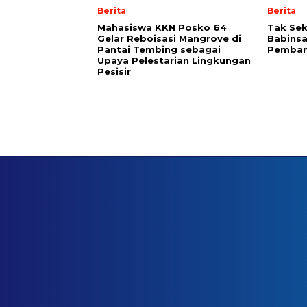
Berita
Berita
Mahasiswa KKN Posko 64
Tak Se
Gelar Reboisasi Mangrove di
Babinsa
Pantai Tembing sebagai
Pemban
Upaya Pelestarian Lingkungan
Pesisir