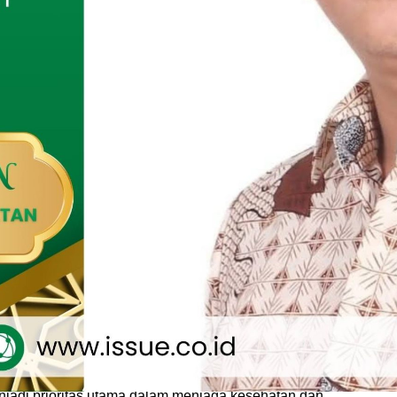
ebut diterima langsung Kepala Dinas Tenaga Kerja dan
merintah Provinsi Jawa Timur Sigit Priyono, Sekretaris Dinas
 perwakilan ITS, Pengawas Ketenagakerjaan, Pengantar
ak Swadaya Masyarakat dan Mediator Hubungan Industrial di
 Dinas Tenaga Kerja dan Transmigrasi, Jalan Menanggal,
merupakan bagian dari fungsi DPD RI untuk mengumpulkan
it dengan persoalan ketenagakerjaan di daerah, khususnya
an dengan pekerja migran Indonesia (PMI), transmigrasi,
asalah yang kerap terjadi dalam dunia kerja.
ama menyoroti beberapa isu penting, seperti masalah K3
Keselamatan Kerja), yang kerap kali tidak diindahkan oleh
sahaan.
rusahaan yang cenderung nakal, merugikan karyawan.
usahaan yang mengabaikan aspek keselamatan kerja, yang
jadi prioritas utama dalam menjaga kesehatan dan