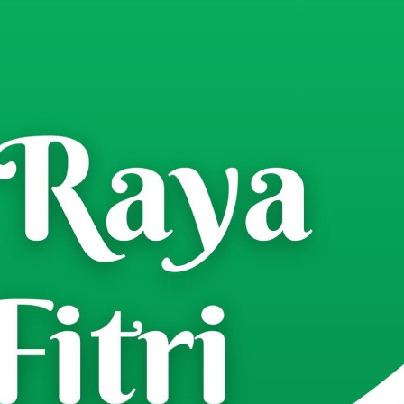
Tenaga Kerja, Anggota DPD RI
njungi Disnakertrans Jatim