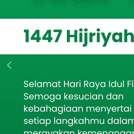
Anggota Komite III DPD RI, Dr. Lia Istifhama M.E.I saat
dok. Istimewa)
JATIMCETTA
Berita Terkait
Republik Indon
Tandon Air Jadi Sasaran
Dinas Tenaga K
Bakti TNI, Babinsa Turun
Tangan
(Jatim) untuk 
termasuk upah m
Demi Air Bersih Warga,
perlindungan te
Babinsa Larangan