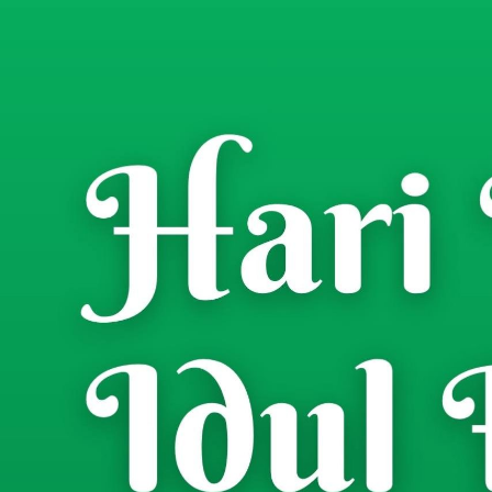
Home
Berita
Nasional
/
/
Sampaikan Persoalan 
Ning Lia Istifhama Ku
CS Issue.co.id
- Wartawan
Senin, 23 Desember 2024