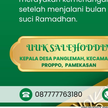
Pantau Pengeboran
Sumur Setiap Tahap
Kunjungan ters
Transmigrasi Pe
Mahasiswa KKN
Universitas Bondowoso
Agus Gunawan,
Gelar Sosialisasi: Stop
Kerja, Pengger
Perundungan di SDN
Pakisan 05 Tlogosari
ruang utama II
Senin (23/12).
Bakti TNI AD Hadirkan
Air Bersih, Babinsa
Batumarmar Kawal
Kunjungan ini 
Pengeboran Sumur
informasi terka
Sambut Harjakasi ke-
yang berhubung
208, Rayon Istimewa
serta masalah-m
IKSASS IKMASS
Situbondo Gelar Seminar
Kebangsaan tentang
Ning Lia Istifh
Kepemimpinan Santri
(Kesehatan dan 
Mahasiswa KKN Posko 64
beberapa peru
Gelar Reboisasi
Mangrove di Pantai
“Ada banyak pe
Tembing sebagai Upaya
Pelestarian Lingkungan
Bahkan ada per
Pesisir
seharusnya men