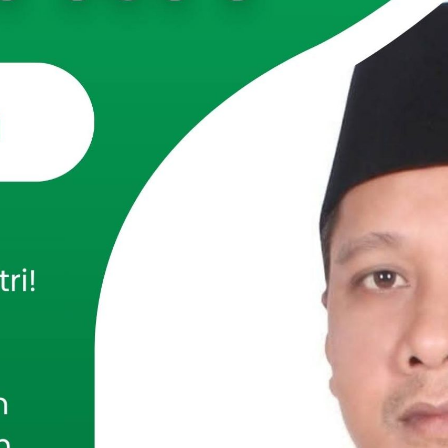
 mendengarkan pemaeparan data dari Sigit Priyono, Kadisnakertrans Jatim. (Foto:
R.COM
, SURABAYA – Anggota Dewan Perwakilan Daerah
esia (DPD RI) Ning Lia Istifhama melakukan kunjungan ke
erja dan Transmigrasi Pemerintah Provinsi Jawa Timur
menginventarisasi berbagai masalah ketenagakerjaan,
inimum, pelatihan, penempatan, serta isu-isu terkait
naga kerja.