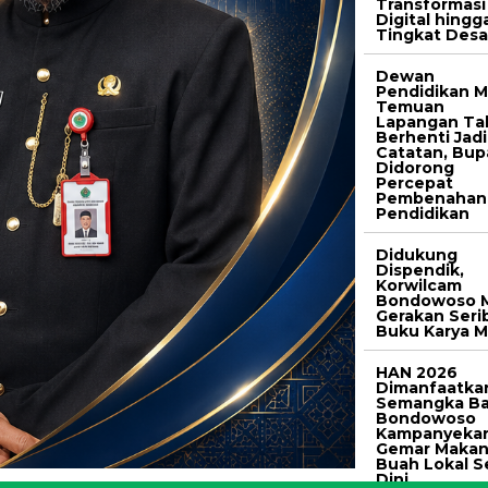
Transformasi
Digital hingg
Tingkat Des
Dewan
Pendidikan M
Temuan
Lapangan Ta
Berhenti Jadi
Catatan, Bup
Didorong
Percepat
Pembenahan
Pendidikan
Didukung
Dispendik,
Korwilcam
Bondowoso M
Gerakan Seri
Buku Karya M
HAN 2026
Dimanfaatka
Semangka Ba
Bondowoso
Kampanyeka
Gemar Maka
Buah Lokal S
Dini