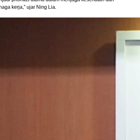
aga kerja,” ujar Ning Lia.