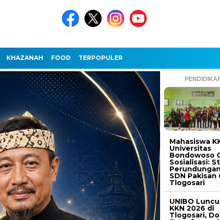
KHAZANAH
FOOD
TERPOPULER
PENDIDIKA
Mahasiswa K
Universitas
Bondowoso G
Sosialisasi: S
Perundungan
SDN Pakisan 
Tlogosari
UNIBO Luncu
KKN 2026 di
Tlogosari, D