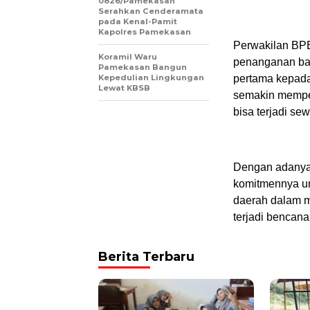
0826/Pamekasan
Serahkan Cenderamata
pada Kenal-Pamit
Kapolres Pamekasan
Perwakilan BPB
Koramil Waru
penanganan ban
Pamekasan Bangun
Kepedulian Lingkungan
pertama kepada
Lewat KBSB
semakin mempe
bisa terjadi se
Dengan adanya
komitmennya un
daerah dalam 
terjadi bencana
Berita Terbaru