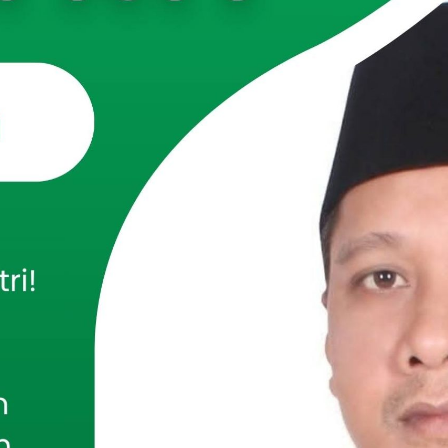
,PAMEKASAN
– Kodim 0826/Pamekasan bekerjasama
amekasan menggelar Latihan Dalam Satuan (LDS)
 Bencana Alam Tahun 2025. Kegiatan ini dilaksanakan
 meningkatkan kemampuan dan kesiapsiagaan personel
i berbagai situasi bencana yang berpotensi terjadi di
aten Pamekasan.