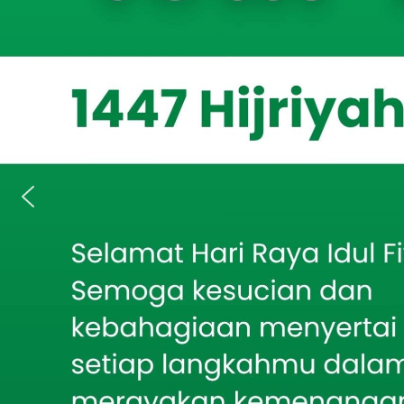
ISSUE.CO.ID
Berita Terkait
dengan BPBD P
Bakti TNI AD Hadirkan
Penanggulangan
Air Bersih, Babinsa
Batumarmar Kawal
sebagai upaya
Pengeboran Sumur
dalam menghadap
wilayah Kabup
Sambut Harjakasi ke-
208, Rayon Istimewa
IKSASS IKMASS
Situbondo Gelar Seminar