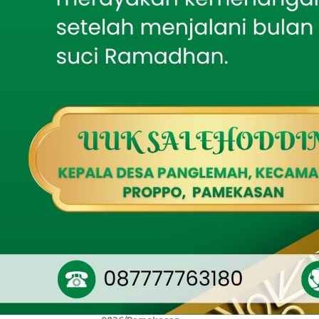
Kebangsaan tentang
Kepemimpinan Santri
Latihan ini be
penanggulangan
Mahasiswa KKN Posko 64
Gelar Reboisasi
skenario penang
Mangrove di Pantai
pembekalan teo
Tembing sebagai Upaya
Pelestarian Lingkungan
koordinasi, kec
Pesisir
Tak Sekadar Mengawal,
Babinsa Ikut Kebut
Pembangunan RTLH
Dandim 0826/P
SH.,M.Han dala
Audiensi Tak Ditemui,
merupakan bagia
GMB Pertanyakan
Pelayanan Publik BC
(OMSP), khusu
Madura
bencana alam.
Putra Daerah Yang
Humanis, Dandim
Pamekasan Serukan
Gerakan Pengibaran
Bendera Merah Putih
“Kesiapsiagaan 
Jelang HUT Ke-81 RI
mampu bertinda
standar dalam s
Dandim