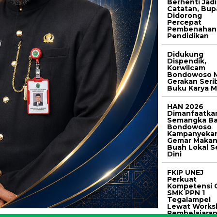
Berhenti Jadi
Catatan, Bup
Didorong
Percepat
Pembenahan
Pendidikan
Didukung
Dispendik,
Korwilcam
Bondowoso M
Gerakan Seri
Buku Karya M
HAN 2026
Dimanfaatka
Semangka Ba
Bondowoso
Kampanyeka
Gemar Maka
Buah Lokal S
Dini
FKIP UNEJ
Perkuat
Kompetensi 
SMK PPN 1
Tegalampel
Lewat Works
Pembelajara