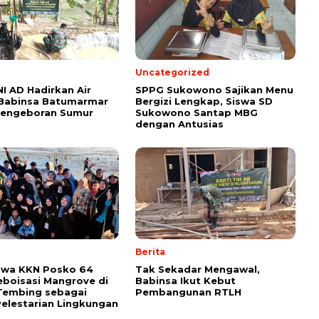
Uncategorized
NI AD Hadirkan Air
SPPG Sukowono Sajikan Menu
 Babinsa Batumarmar
Bergizi Lengkap, Siswa SD
Pengeboran Sumur
Sukowono Santap MBG
dengan Antusias
Berita
swa KKN Posko 64
Tak Sekadar Mengawal,
eboisasi Mangrove di
Babinsa Ikut Kebut
Tembing sebagai
Pembangunan RTLH
elestarian Lingkungan