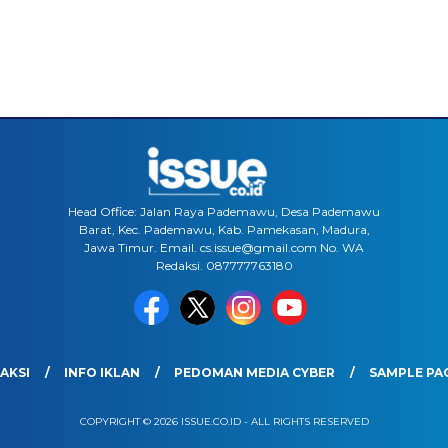
Head Office: Jalan Raya Pademawu, Desa Pademawu
Barat, Kec. Pademawu, Kab. Pamekasan, Madura,
Jawa Timur. Email. cs.issue@gmail.com No. WA
Redaksi. 087777763180
AKSI
INFO IKLAN
PEDOMAN MEDIA CYBER
SAMPLE PA
COPYRIGHT © 2026 ISSUE.CO.ID - ALL RIGHTS RESERVED