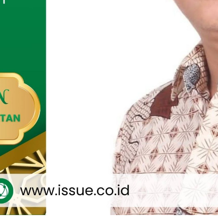
rfokus pada peningkatan kemampuan prajurit dalam
 bencana seperti banjir, evakuasi korban tenggelam, serta
anan kondisi darurat lainnya. Para peserta latihan diberikan
ri dan dilanjutkan dengan praktik lapangan guna memperkuat
epatan respon, dan ketepatan tindakan di lokasi bencana.
amekasan Letkol Kav Agus Wibowo Hendratmoko,
m kesempatan tersebut menyampaikan bahwa latihan ini
n dari tugas pokok TNI dalam operasi militer selain perang
snya membantu pemerintah daerah dalam penanggulangan
adalah kunci. Melalui latihan ini diharapkan seluruh personel
k cepat dan tepat, serta memahami prosedur operasional
etiap situasi bencana,” ujarnya.