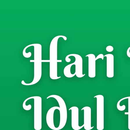
Home
Berita
/
Kodim 0826 Pamekasan
(LDS) Penanggulanga
Risman Jaya
- Wartawan
Senin, 24 November 2025