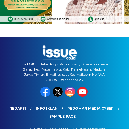
Head Office: Jalan Raya Pademawu, Desa Pademawu
Barat, Kec. Pademawu, Kab. Pamekasan, Madura,
Jawa Timur. Email. cs.issue@gmail.com No. WA
Redaksi. 087777763180
REDAKSI
INFO IKLAN
PEDOMAN MEDIA CYBER
SAMPLE PAGE
COPYRIGHT © 2026 ISSUE.CO.ID - ALL RIGHTS RESERVED