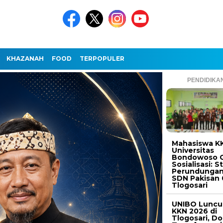
KHAZANAH
FOOD
TERPOPULER
PENDIDIKA
Mahasiswa K
Universitas
Bondowoso G
Sosialisasi: S
Perundungan
SDN Pakisan 
Tlogosari
UNIBO Luncu
KKN 2026 di
Tlogosari, D