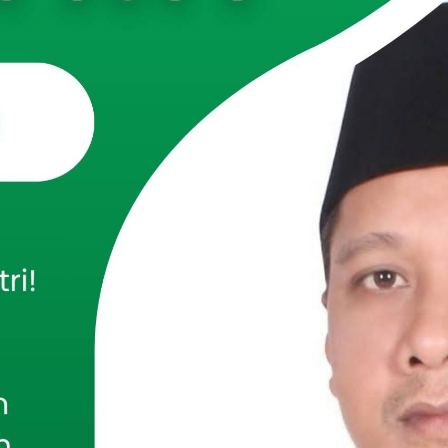
,PAMEKASAN
– Komandan Kodim (Dandim)
, Letkol Kav Agus Wibowo Hendratmoko, S.H., M.Han.,
ggota Kodim 0826/Pamekasan mengikuti kegiatan Fun Run
alam rangka memperingati Hari Ulang Tahun (HUT) ke-77
aya. Kegiatan tersebut berlangsung di Lapangan Kodam
engan penuh semangat dan kebersamaan.