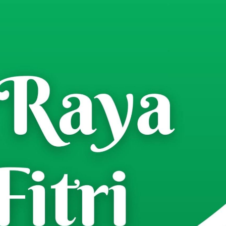
an Mengikuti Giat Fun Run
dam V/Brawijaya KE-77