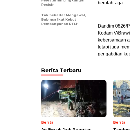
Pelestarian Lingkungan
berolahraga.
Pesisir
Tak Sekadar Mengawal,
Babinsa Ikut Kebut
Pembangunan RTLH
Dandim 0826/P
Kodam V/Brawij
kebersamaan ant
tetapi juga m
pengabdian kep
Berita Terbaru
Berita
Berita
Air Bersih Jadi Prioritas,
Tandon 