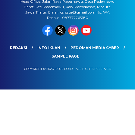
Head Office: Jalan Raya Pademawu, Desa Pademawu
Barat, Kec. Pademawu, Kab. Pamekasan, Madura,
Jawa Timur. Email. cs.issue@gmail.com No. WA
Redaksi. 087777763180
REDAKSI
INFO IKLAN
PEDOMAN MEDIA CYBER
SAMPLE PAGE
COPYRIGHT © 2026 ISSUE.CO.ID - ALL RIGHTS RESERVED