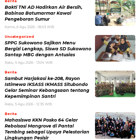
Berita
Bakti TNI AD Hadirkan Air Bersih,
Babinsa Batumarmar Kawal
Pengeboran Sumur
Kamis, 6 Agu 2026 - 06:03 WIB
Uncategorized
SPPG Sukowono Sajikan Menu
Bergizi Lengkap, Siswa SD Sukowono
Santap MBG dengan Antusias
Rabu, 5 Agu 2026 - 13:04 WIB
Berita
Sambut Harjakasi ke-208, Rayon
Istimewa IKSASS IKMASS Situbondo
Gelar Seminar Kebangsaan tentang
Kepemimpinan Santri
Rabu, 5 Agu 2026 - 12:35 WIB
Berita
Mahasiswa KKN Posko 64 Gelar
Reboisasi Mangrove di Pantai
Tembing sebagai Upaya Pelestarian
Lingkungan Pesisir