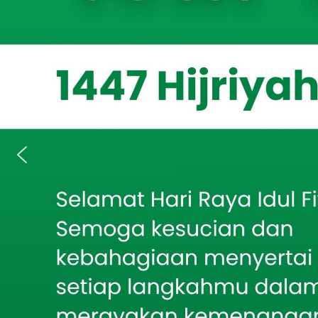
ISSUE.CO.ID
Berita Terkait
Syaiful Anam y
Bakti TNI AD Hadirkan
komunikasi sos
Air Bersih, Babinsa
Batumarmar Kawal
Kegiatan terse
Pengeboran Sumur
membantu menje
Desa Larangan
Sambut Harjakasi ke-