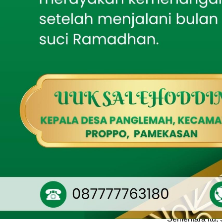
208, Rayon Istimewa
IKSASS IKMASS
Situbondo Gelar Seminar
Kebangsaan tentang
Kepemimpinan Santri
Kehadiran Babi
dalam mendukun
Mahasiswa KKN Posko 64
Gelar Reboisasi
membantu pros
Mangrove di Pantai
lingkungan ser
Tembing sebagai Upaya
Pelestarian Lingkungan
dalam mengelola
Pesisir
Tak Sekadar Mengawal,
Babinsa Ikut Kebut
Pembangunan RTLH
Adi selaku Ket
panen tahun in
Audiensi Tak Ditemui,
menentu. “Alham
GMB Pertanyakan
Pelayanan Publik BC
lumayan banyak
Madura
padi,” ujarnya
Putra Daerah Yang
berpengaruh te
Humanis, Dandim
Pamekasan Serukan
Gerakan Pengibaran
Bendera Merah Putih
Jelang HUT Ke-81 RI
Sementara itu,