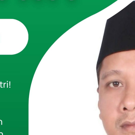
,PAMEKASAN
– Babinsa Koramil 0826-05/Larangan, Serda
ang bertugas di Desa Larangan Luar, melaksanakan kegiatan
ial (komsos) bersama Bhabinkamtibmas di wilayah binaan.
but dilakukan dengan mengunjungi warga sekaligus
mur hasil panen gabah milik Adi, warga Dusun Budagan II,
 Luar, Kecamatan Larangan, Kabupaten Pamekasan.