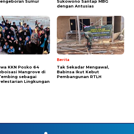
Pengeboran Sumur
Sukowono Santap MBG
dengan Antusias
Berita
swa KKN Posko 64
Tak Sekadar Mengawal,
eboisasi Mangrove di
Babinsa Ikut Kebut
Tembing sebagai
Pembangunan RTLH
elestarian Lingkungan