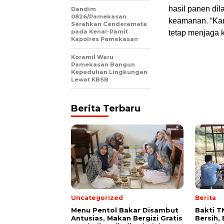
hasil panen dil
Dandim
0826/Pamekasan
keamanan. “Kam
Serahkan Cenderamata
pada Kenal-Pamit
tetap menjaga 
Kapolres Pamekasan
Koramil Waru
Pamekasan Bangun
Kepedulian Lingkungan
Lewat KBSB
Berita Terbaru
Uncategorized
Berita
Menu Pentol Bakar Disambut
Bakti T
Antusias, Makan Bergizi Gratis
Bersih,