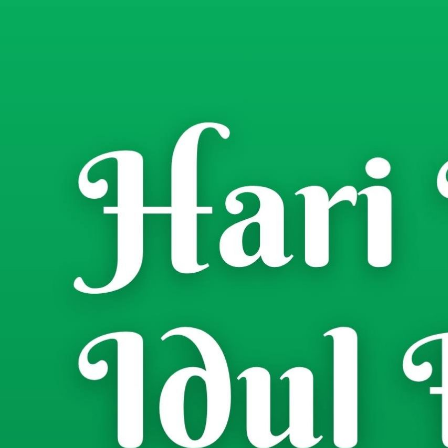
Home
Berita
/
Babinsa Koramil 0826
Komsos Bersama Warg
Luar
Risman Jaya
- Wartawan
Jumat, 20 Maret 2026