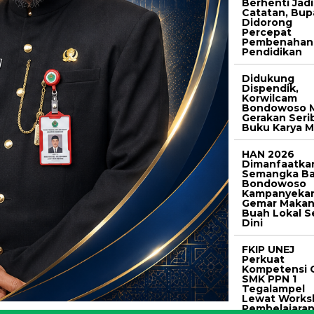
Berhenti Jadi
Catatan, Bup
Didorong
Percepat
Pembenahan
Pendidikan
Didukung
Dispendik,
Korwilcam
Bondowoso M
Gerakan Seri
Buku Karya M
HAN 2026
Dimanfaatka
Semangka Ba
Bondowoso
Kampanyeka
Gemar Maka
Buah Lokal S
Dini
FKIP UNEJ
Perkuat
Kompetensi 
SMK PPN 1
Tegalampel
Lewat Works
Pembelajara