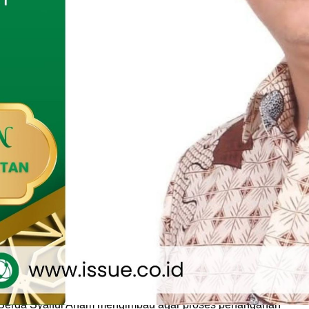
nsa dan Bhabinkamtibmas ini merupakan bentuk sinergi
g aktivitas masyarakat, khususnya para petani. Selain
es penjemuran gabah, keduanya juga memantau kondisi
ta memberikan motivasi kepada petani agar tetap semangat
 hasil pertanian.
ua Kelompok Tani mengungkapkan rasa syukurnya atas hasil
i yang cukup memuaskan meskipun kondisi curah hujan tidak
dulillah, walaupun air hujan tidak normal, hasil gabah
. Kami juga terus mengawasi burung agar tidak merusak
. Ia menambahkan bahwa penggunaan bibit Sembada turut
rhadap hasil panen yang diperoleh.
 Serda Syaiful Anam mengimbau agar proses penanganan