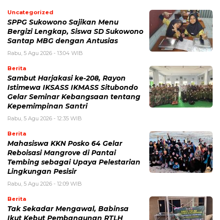
Uncategorized
SPPG Sukowono Sajikan Menu
Bergizi Lengkap, Siswa SD Sukowono
Santap MBG dengan Antusias
Rabu, 5 Agu 2026 - 13:04 WIB
Berita
Sambut Harjakasi ke-208, Rayon
Istimewa IKSASS IKMASS Situbondo
Gelar Seminar Kebangsaan tentang
Kepemimpinan Santri
Rabu, 5 Agu 2026 - 12:35 WIB
Berita
Mahasiswa KKN Posko 64 Gelar
Reboisasi Mangrove di Pantai
Tembing sebagai Upaya Pelestarian
Lingkungan Pesisir
Rabu, 5 Agu 2026 - 12:09 WIB
Berita
Tak Sekadar Mengawal, Babinsa
Ikut Kebut Pembangunan RTLH